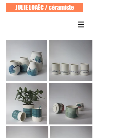
JULIE LOAËC / céramiste